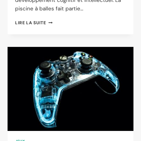
développement cognitif et intellectuel. La
piscine à balles fait partie…
COMMENT
LIRE LA SUITE
FAIRE
LE
CHOIX
D’UNE
PISCINE
À
BALLE
POUR
BÉBÉ ?