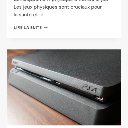
Les jeux physiques sont cruciaux pour
la santé et le…
LES
LIRE LA SUITE
JEUX
D’ENFANCE
:
CATALYSEURS
DE
CROISSANCE
ET
DE
DÉVELOPPEMENT