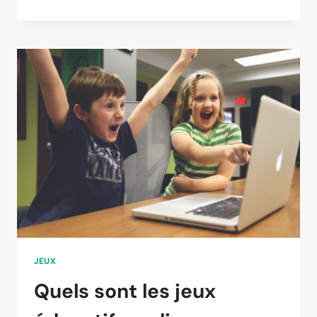
ET
CONSOLES
:
POURQUOI
CHOISIR
UNE
XBOX
DE
CHEZ
MICROSOFT ?
JEUX
Quels sont les jeux