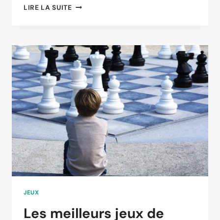
LES
LIRE LA SUITE
JEUX
VIDÉOS
:
QUELS
RISQUES
POUR
LES
ENFANTS
ACCROS
?
JEUX
Les meilleurs jeux de